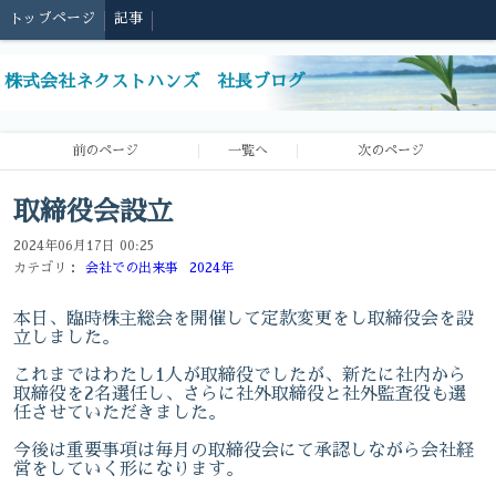
トップページ
記事
株式会社ネクストハンズ 社長ブログ
前のページ
一覧へ
次のページ
取締役会設立
2024年06月17日 00:25
カテゴリ：
会社での出来事
2024年
本日、臨時株主総会を開催して定款変更をし取締役会を設
立しました。
これまではわたし1人が取締役でしたが、新たに社内から
取締役を2名選任し、さらに社外取締役と社外監査役も選
任させていただきました。
今後は重要事項は毎月の取締役会にて承認しながら会社経
営をしていく形になります。