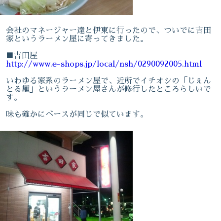
会社のマネージャー達と伊東に行ったので、ついでに吉田
家というラーメン屋に寄ってきました。
■吉田屋
http://www.e-shops.jp/local/nsh/0290092005.html
いわゆる家系のラーメン屋で、近所でイチオシの「じぇん
とる麺」というラーメン屋さんが修行したところらしいで
す。
味も確かにベースが同じで似ています。