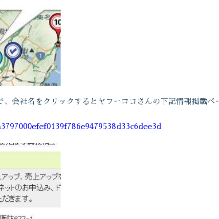
で、会社名をクリックするとヤフーロコさんの下記情報掲載ペ
9a3797000efef0139f786e9479538d33c6dee3d