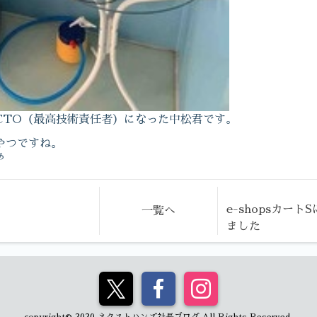
CTO（最高技術責任者）になった中松君です。
やつですね。
ぁ
e-shopsカー
一覧へ
ました