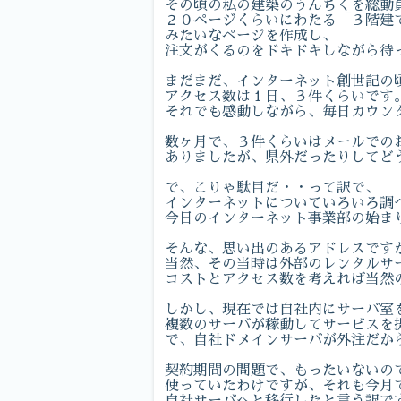
その頃の私の建築のうんちくを総動
２０ページくらいにわたる「３階建
みたいなページを作成し、
注文がくるのをドキドキしながら待
まだまだ、インターネット創世記の
アクセス数は１日、３件くらいです
それでも感動しながら、毎日カウン
数ヶ月で、３件くらいはメールでの
ありましたが、県外だったりしてど
で、こりゃ駄目だ・・って訳で、
インターネットについていろいろ調
今日のインターネット事業部の始ま
そんな、思い出のあるアドレスです
当然、その当時は外部のレンタルサ
コストとアクセス数を考えれば当然
しかし、現在では自社内にサーバ室
複数のサーバが稼動してサービスを
で、自社ドメインサーバが外注だか
契約期間の問題で、もったいないの
使っていたわけですが、それも今月