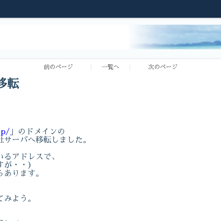
前のページ
一覧へ
次のページ
バ移転
jp/
」のドメインの
社サーバへ移転しました。
いるアドレスで、
すが・・）
らあります。
てみよう。