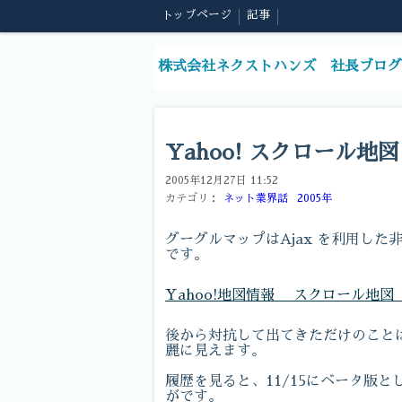
トップページ
記事
株式会社ネクストハンズ 社長ブログ
Yahoo! スクロール地図
2005年12月27日 11:52
カテゴリ：
ネット業界話
2005年
グーグルマップはAjax を利用し
です。
Yahoo!地図情報 スクロール地図
後から対抗して出てきただけのこと
麗に見えます。
履歴を見ると、11/15にベータ版
がです。