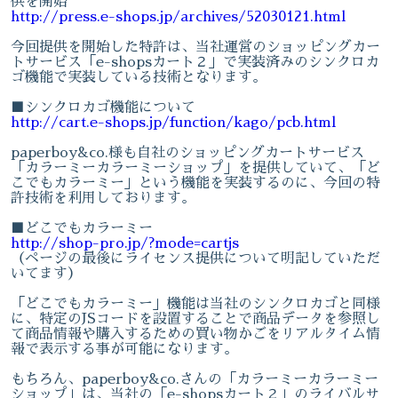
供を開始
http://press.e-shops.jp/archives/52030121.html
今回提供を開始した特許は、当社運営のショッピングカー
トサービス「e-shopsカート２」で実装済みのシンクロカ
ゴ機能で実装している技術となります。
■シンクロカゴ機能について
http://cart.e-shops.jp/function/kago/pcb.html
paperboy&co.様も自社のショッピングカートサービス
「カラーミーカラーミーショップ」を提供していて、「ど
こでもカラーミー」という機能を実装するのに、今回の特
許技術を利用しております。
■どこでもカラーミー
http://shop-pro.jp/?mode=cartjs
（ページの最後にライセンス提供について明記していただ
いてます）
「どこでもカラーミー」機能は当社のシンクロカゴと同様
に、特定のJSコードを設置することで商品データを参照し
て商品情報や購入するための買い物かごをリアルタイム情
報で表示する事が可能になります。
もちろん、paperboy&co.さんの「カラーミーカラーミー
ショップ」は、当社の「e-shopsカート２」のライバルサ