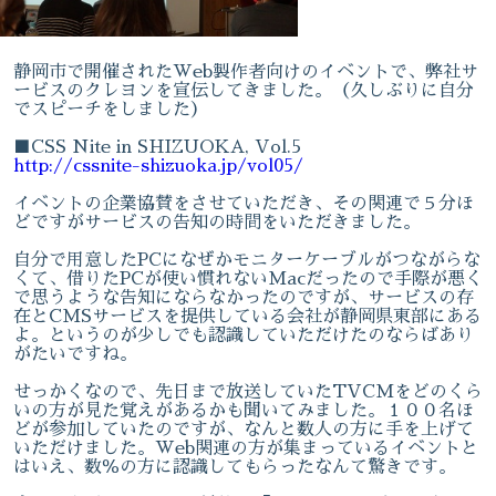
静岡市で開催されたWeb製作者向けのイベントで、弊社サ
ービスのクレヨンを宣伝してきました。（久しぶりに自分
でスピーチをしました）
■CSS Nite in SHIZUOKA, Vol.5
http://cssnite-shizuoka.jp/vol05/
イベントの企業協賛をさせていただき、その関連で５分ほ
どですがサービスの告知の時間をいただきました。
自分で用意したPCになぜかモニターケーブルがつながらな
くて、借りたPCが使い慣れないMacだったので手際が悪く
で思うような告知にならなかったのですが、サービスの存
在とCMSサービスを提供している会社が静岡県東部にある
よ。というのが少しでも認識していただけたのならばあり
がたいですね。
せっかくなので、先日まで放送していたTVCMをどのくら
いの方が見た覚えがあるかも聞いてみました。１００名ほ
どが参加していたのですが、なんと数人の方に手を上げて
いただけました。Web関連の方が集まっているイベントと
はいえ、数％の方に認識してもらったなんて驚きです。