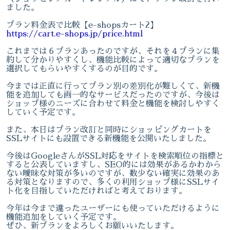
ました。
プラン料金表で比較【e-shopsカート2】
https://cart.e-shops.jp/price.html
これまでは６プランあったのですが、それを４プランに集
約して分かりやすくし、機能比較によって適切なプランを
選択してもらいやすくするのが目的です。
今までは正直に行ってプラン別の差別化が難しくて、新機
能を追加しても画一的なサービスだったのですが、今後は
ショップ様のニーズに合わせて料金と機能を検討しやすく
していく予定です。
また、本日はプラン改訂と同時にショッピングカートを
SSLサイトにも設置できる新機能を公開いたしました。
今後はGoogleさんがSSL対応をサイトを検索順位の指標と
すると公表していますし、SEO的には効果があるかわから
ない曖昧な対策が多いのですが、数少ない確実に効果のあ
る対策となりますので、多くの利用ショップ様にSSLサイ
ト化を目指していただければと考えております。
今年は今まで違ったユーザーにも使っていただけるように
機能追加をしていく予定です。
ぜひ、新プランをよろしくお願いいたします。