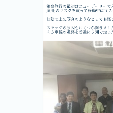
視察旅行の最初はニューデーリーで
塵用jのマスクを買って移動中はマ
お陰で上記写真のようなとっても怪
スモッグの原因もいくつか聞きまし
く３車線の道路を普通に５列で走っ