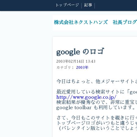
トップページ
記事
株式会社ネクストハンズ 社長ブログ
google のロゴ
2003年02月14日 13:43
カテゴリ：
2003年
今日はちょっと、他メジャーサイト
最近愛用している検索サイトに「goo
http://www.google.co.jp/
検索結果が優秀なので、非常に重宝
google toolbar も利用しています
さて、今日もこのサイトを覗きに行
トップページロゴがいつもと違うじ
（バレンタイン版ということでしょ