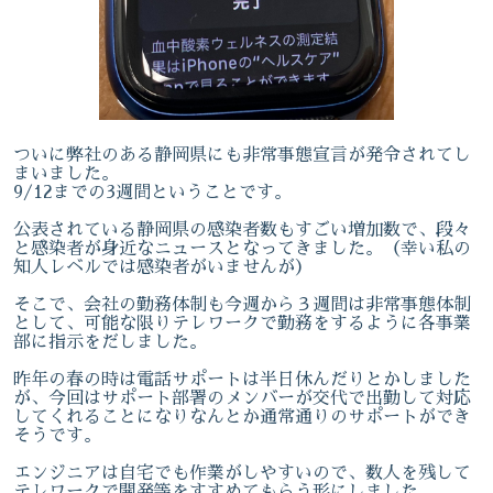
ついに弊社のある静岡県にも非常事態宣言が発令されてし
まいました。
9/12までの3週間ということです。
公表されている静岡県の感染者数もすごい増加数で、段々
と感染者が身近なニュースとなってきました。（幸い私の
知人レベルでは感染者がいませんが）
そこで、会社の勤務体制も今週から３週間は非常事態体制
として、可能な限りテレワークで勤務をするように各事業
部に指示をだしました。
昨年の春の時は電話サポートは半日休んだりとかしました
が、今回はサポート部署のメンバーが交代で出勤して対応
してくれることになりなんとか通常通りのサポートができ
そうです。
エンジニアは自宅でも作業がしやすいので、数人を残して
テレワークで開発等をすすめてもらう形にしました。