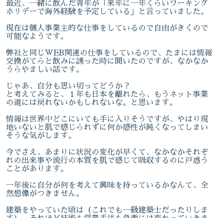
最近、一緒に飲んだ青年が「来年に一年くらいワーキング
ホリデーで海外経験を予定している」と言っていました。
現在は個人事業主的な仕事をしているので自由がきくので
可能なようです。
弊社と同じWEB関連の仕事をしているので、たまには情報
交換がてらと飲みに誘った時に聞いたのですが、なかなか
うらやましい話です。
じゃあ、自分も思い切ってどうか？
と考えてみると、１年も日本を離れたら、もうネット事業
の道には戻れないかもしれないな。と思います。
情報は世界中どこにいても手に入りそうですが、やはり現
地いないと肌で感じられずに何か感性が鈍くなってしまい
そうな気がします。
今でさえ、あまりに状況の変化が早くて、なかなかそれぞ
れの出来事や流行の本質を肌で感じて吸収するのに戸惑う
ことがあります。
一年後に自分が何を考えて興味を持っているかなんて、全
然想像がつきません。
建築をやっていた頃は（これでも一級建築士だったりしま