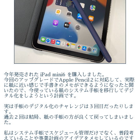
今年発売された iPad mini6 を購入しました。
今回のアップグレードでApple Pencil２に対応して、実際
に紙に近い感じで手書きのメモができるようになったと聞
いたので、今使っている紙のシステム手帳を移行してデジ
タル化をしようという計画です。
実は手帳のデジタル化のチャレンジは３回目だったりしま
す。
過去２回は結局、紙の手帳の方が良くて戻ってしまいまし
た。
私はシステム手帳でスケジュール管理だけでなく、普段考
えていることや事業計画のアイデアをメモしているのです