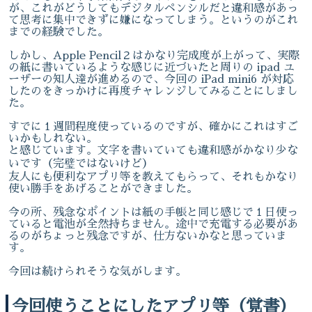
が、これがどうしてもデジタルペンシルだと違和感があっ
て思考に集中できずに嫌になってしまう。というのがこれ
までの経験でした。
しかし、Apple Pencil２はかなり完成度が上がって、実際
の紙に書いているような感じに近づいたと周りの ipad ユ
ーザーの知人達が進めるので、今回の iPad mini6 が対応
したのをきっかけに再度チャレンジしてみることにしまし
た。
すでに１週間程度使っているのですが、確かにこれはすご
いかもしれない。
と感じています。文字を書いていても違和感がかなり少な
いです（完璧ではないけど）
友人にも便利なアプリ等を教えてもらって、それもかなり
使い勝手をあげることができました。
今の所、残念なポイントは紙の手帳と同じ感じで１日使っ
ていると電池が全然持ちません。途中で充電する必要があ
るのがちょっと残念ですが、仕方ないかなと思っていま
す。
今回は続けられそうな気がします。
今回使うことにしたアプリ等（覚書）